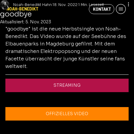
Noah-Benedikt Hahn
18. Nov. 2022
1 Min. Lesezeit
NOAH-BENEDIKT
KONTAKT
goodbye
Aktualisiert:
5. Nov. 2023
"goodbye" ist die neue Herbstsingle von Noah-
Benedikt. Das Video wurde auf der Seebühne des 
Elbauenparks in Magdeburg gefilmt. Mit dem 
dramatischen Elektropopsong und der neuen 
Facette überrascht der junge Künstler seine fans 
weltweit.
STREAMING
OFFIZIELLES VIDEO